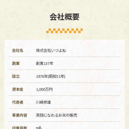
会社概要
会社名
株式会社いづよね
創業
創業137年
設立
1976年(昭和51年)
資本金
1,000万円
代表者
川崎恭雄
事業内容
笑顔になれるお米の販売
従業員数
9名