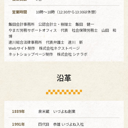
営業時間
10時～18時（12:30から13:30は休憩）
飯田会計事務所 公認会計士・税理士 飯田 健一
やまだ労務サポートオフィス 代表 社会保険労務士 山田 和
博
達川総合法律事務所 代表弁護士 達川 新
Webサイト制作 株式会社ネクストページ
ネットショップページ制作 株式会社 シナラボ
沿革
1889年
泉米蔵 いづよね創業
1991年
四代目 恭雄 いづよね入社